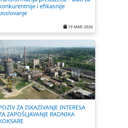
konkurentnije i efikasnije
poslovanje
19 MAR 2026
POZIV ZA ISKAZIVANJE INTERESA
ZA ZAPOŠLJAVANJE RADNIKA
KOKSARE