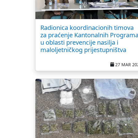
Radionica koordinacionih timova
za praćenje Kantonalnih Program
u oblasti prevencije nasilja i
maloljetničkog prijestupništva
27 MAR 20