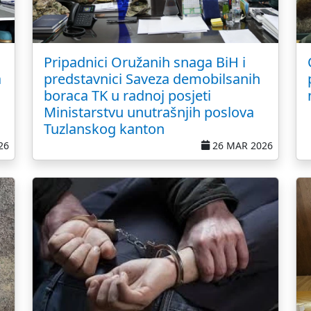
Pripadnici Oružanih snaga BiH i
a
predstavnici Saveza demobilsanih
boraca TK u radnoj posjeti
Ministarstvu unutrašnjih poslova
Tuzlanskog kanton
26
26 MAR 2026