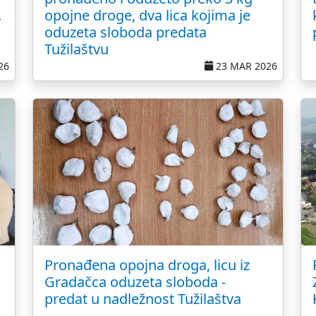
.
opojne droge, dva lica kojima je
oduzeta sloboda predata
Tužilaštvu
26
23 MAR 2026
Pronađena opojna droga, licu iz
Gradačca oduzeta sloboda -
predat u nadležnost Tužilaštva