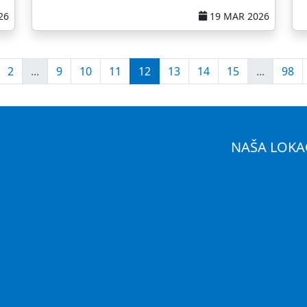
26
19 MAR 2026
2
...
9
10
11
12
13
14
15
...
98
NAŠA LOKA