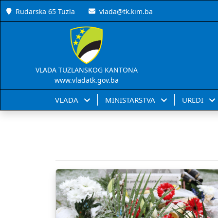
Rudarska 65 Tuzla
vlada@tk.kim.ba
VLADA TUZLANSKOG KANTONA
www.vladatk.gov.ba
VLADA
MINISTARSTVA
UREDI