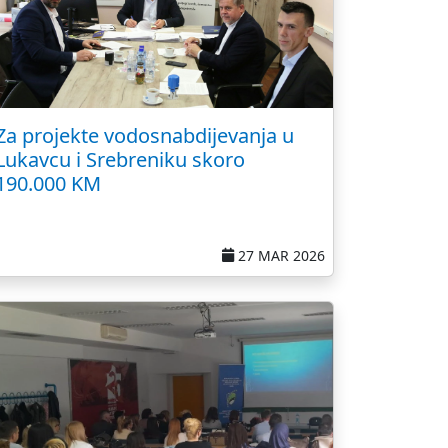
Za projekte vodosnabdijevanja u
Lukavcu i Srebreniku skoro
190.000 KM
27 MAR 2026