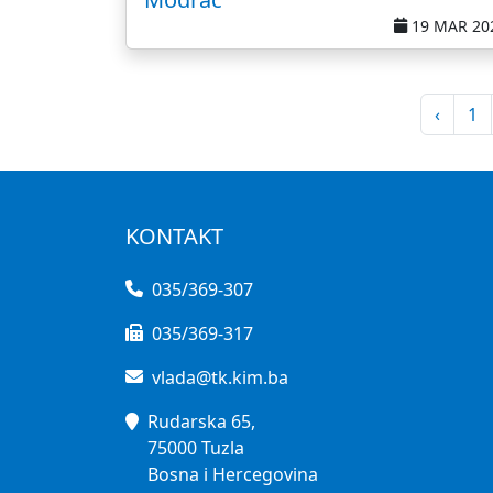
19 MAR 20
‹
1
KONTAKT
035/369-307
035/369-317
vlada@tk.kim.ba
Rudarska 65,
75000 Tuzla
Bosna i Hercegovina