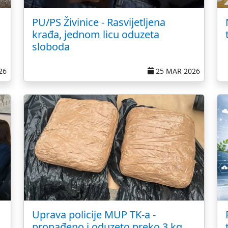
PU/PS Živinice - Rasvijetljena
krađa, jednom licu oduzeta
sloboda
26
25 MAR 2026
Uprava policije MUP TK-a -
pronađeno i oduzeto preko 3 kg