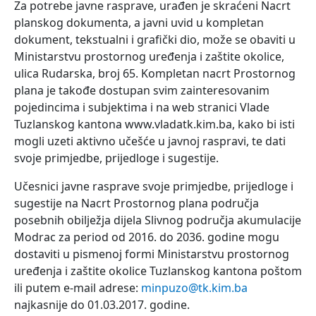
Za potrebe javne rasprave, urađen je skraćeni Nacrt
planskog dokumenta, a javni uvid u kompletan
dokument, tekstualni i grafički dio, može se obaviti u
Ministarstvu prostornog uređenja i zaštite okolice,
ulica Rudarska, broj 65. Kompletan nacrt Prostornog
plana je takođe dostupan svim zainteresovanim
pojedincima i subjektima i na web stranici Vlade
Tuzlanskog kantona www.vladatk.kim.ba, kako bi isti
mogli uzeti aktivno učešće u javnoj raspravi, te dati
svoje primjedbe, prijedloge i sugestije.
Učesnici javne rasprave svoje primjedbe, prijedloge i
sugestije na Nacrt Prostornog plana područja
posebnih obilježja dijela Slivnog područja akumulacije
Modrac za period od 2016. do 2036. godine mogu
dostaviti u pismenoj formi Ministarstvu prostornog
uređenja i zaštite okolice Tuzlanskog kantona poštom
ili putem e-mail adrese:
minpuzo@tk.kim.ba
najkasnije do 01.03.2017. godine.