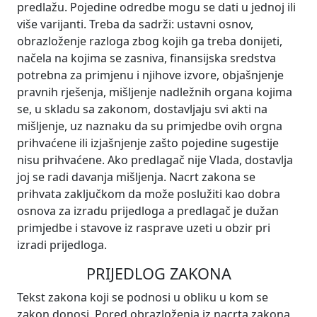
predlažu. Pojedine odredbe mogu se dati u jednoj ili
više varijanti. Treba da sadrži: ustavni osnov,
obrazloženje razloga zbog kojih ga treba donijeti,
načela na kojima se zasniva, finansijska sredstva
potrebna za primjenu i njihove izvore, objašnjenje
pravnih rješenja, mišljenje nadležnih organa kojima
se, u skladu sa zakonom, dostavljaju svi akti na
mišljenje, uz naznaku da su primjedbe ovih orgna
prihvaćene ili izjašnjenje zašto pojedine sugestije
nisu prihvaćene. Ako predlagač nije Vlada, dostavlja
joj se radi davanja mišljenja. Nacrt zakona se
prihvata zaključkom da može poslužiti kao dobra
osnova za izradu prijedloga a predlagač je dužan
primjedbe i stavove iz rasprave uzeti u obzir pri
izradi prijedloga.
PRIJEDLOG ZAKONA
Tekst zakona koji se podnosi u obliku u kom se
zakon donosi. Pored obrazloženja iz nacrta zakona,