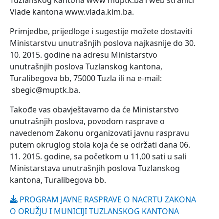
Tuzlanskog kantona www muptk.ba i web stranici
Vlade kantona www.vlada.kim.ba.
Primjedbe, prijedloge i sugestije možete dostaviti
Ministarstvu unutrašnjih poslova najkasnije do 30.
10. 2015. godine na adresu Ministarstvo
unutrašnjih poslova Tuzlanskog kantona,
Turalibegova bb, 75000 Tuzla ili na e-mail:
sbegic@muptk.ba.
Takođe vas obavještavamo da će Ministarstvo
unutrašnjih poslova, povodom rasprave o
navedenom Zakonu organizovati javnu raspravu
putem okruglog stola koja će se održati dana 06.
11. 2015. godine, sa početkom u 11,00 sati u sali
Ministarstava unutrašnjih poslova Tuzlanskog
kantona, Turalibegova bb.
PROGRAM JAVNE RASPRAVE O NACRTU ZAKONA
O ORUŽJU I MUNICIJI TUZLANSKOG KANTONA