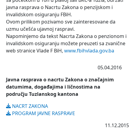
sa početkom u 10h u plavoj sali BKC-a Tuzla, održati
javna rasprava o Nacrtu Zakona o penzijskom i
invalidskom osiguranju FBiH.
Ovom prilikom pozivamo sve zainteresovane da
uzmu učešća ujavnoj raspravi.
Napominjemo da tekst Nacrta Zakona o penzionom i
invalidskom osiguranju možete preuzeti sa zvanične
web stranice Vlade F BiH,
www.fbihvlada.gov.ba
05.04.2016
Javna rasprava o nacrtu Zakona o značajnim
datumima, događajima i ličnostima na
području Tuzlanskog kantona
NACRT ZAKONA
PROGRAM JAVNE RASPRAVE
11.12.2015