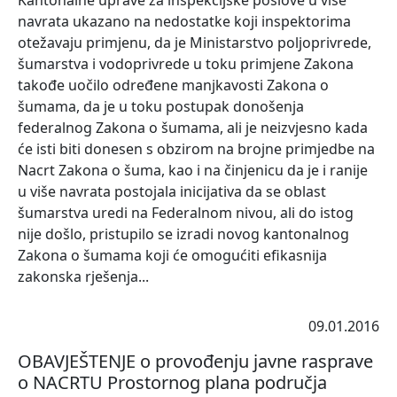
Kantonalne uprave za inspekcijske poslove u više
navrata ukazano na nedostatke koji inspektorima
otežavaju primjenu, da je Ministarstvo poljoprivrede,
šumarstva i vodoprivrede u toku primjene Zakona
takođe uočilo određene manjkavosti Zakona o
šumama, da je u toku postupak donošenja
federalnog Zakona o šumama, ali je neizvjesno kada
će isti biti donesen s obzirom na brojne primjedbe na
Nacrt Zakona o šuma, kao i na činjenicu da je i ranije
u više navrata postojala inicijativa da se oblast
šumarstva uredi na Federalnom nivou, ali do istog
nije došlo, pristupilo se izradi novog kantonalnog
Zakona o šumama koji će omogućiti efikasnija
zakonska rješenja...
09.01.2016
OBAVJEŠTENJE o provođenju javne rasprave
o NACRTU Prostornog plana područja