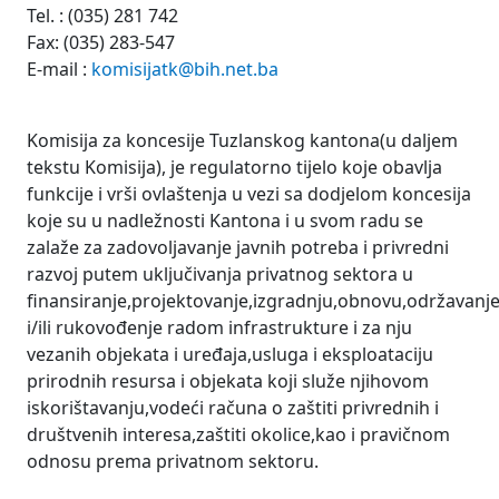
Tel. : (035) 281 742
Fax: (035) 283-547
E-mail :
komisijatk@bih.net.ba
Komisija za koncesije Tuzlanskog kantona(u daljem
tekstu Komisija), je regulatorno tijelo koje obavlja
funkcije i vrši ovlaštenja u vezi sa dodjelom koncesija
koje su u nadležnosti Kantona i u svom radu se
zalaže za zadovoljavanje javnih potreba i privredni
razvoj putem uključivanja privatnog sektora u
finansiranje,projektovanje,izgradnju,obnovu,održavanj
i/ili rukovođenje radom infrastrukture i za nju
vezanih objekata i uređaja,usluga i eksploataciju
prirodnih resursa i objekata koji služe njihovom
iskorištavanju,vodeći računa o zaštiti privrednih i
društvenih interesa,zaštiti okolice,kao i pravičnom
odnosu prema privatnom sektoru.