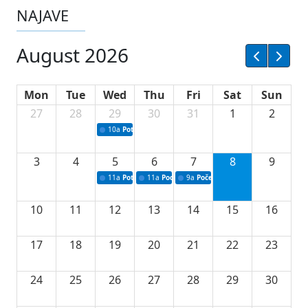
NAJAVE
August 2026
Mon
Tue
Wed
Thu
Fri
Sat
Sun
27
28
29
30
31
1
2
10a
Potpisivanje ugovora sa neprofitnim organizacijama
3
4
5
6
7
8
9
11a
Potpisivanje ugovora o stipendijama za srednjoškolce
11a
Podrška razvoju vodne infrastrukture u Tu
9a
Početak izgradnje nove fiskultur
10
11
12
13
14
15
16
17
18
19
20
21
22
23
24
25
26
27
28
29
30