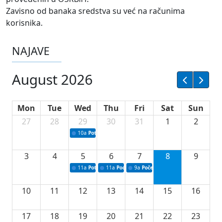
Zavisno od banaka sredstva su već na računima
korisnika.
NAJAVE
August 2026
Mon
Tue
Wed
Thu
Fri
Sat
Sun
27
28
29
30
31
1
2
10a
Potpisivanje ugovora sa neprofitnim organizacijama
3
4
5
6
7
8
9
11a
Potpisivanje ugovora o stipendijama za srednjoškolce
11a
Podrška razvoju vodne infrastrukture u Tu
9a
Početak izgradnje nove fiskultur
10
11
12
13
14
15
16
17
18
19
20
21
22
23