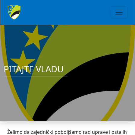
PITAJTE VLADU
Želimo da zajednički poboljšamo rad uprave i ostalih