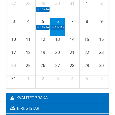
27
28
29
30
31
1
2
10a
Potpisivanje ugovora sa neprofitnim organizacijama
3
4
5
6
7
8
9
11a
Potpisivanje ugovora o stipendijama za srednjoškolce
11a
Podrška razvoju vodne infrastrukture u Tu
10
11
12
13
14
15
16
17
18
19
20
21
22
23
24
25
26
27
28
29
30
31
1
2
3
4
5
6
KVALITET ZRAKA
E-REGISTAR