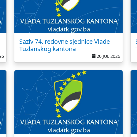
Saziv 74. redovne sjednice Vlade
Tuzlanskog kantona
26
20 JUL 2026