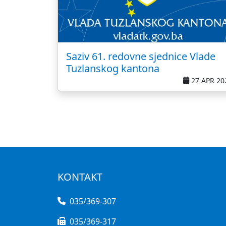
Saziv 61. redovne sjednice Vlade
Tuzlanskog kantona
27 APR 20
KONTAKT
035/369-307
035/369-317