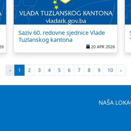
Saziv 60. redovne sjednice Vlade
Tuzlanskog kantona
26
20 APR 2026
‹
1
2
3
4
5
6
7
8
9
10
›
NAŠA LOKA