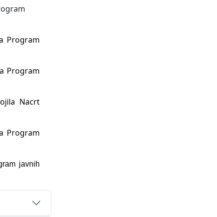
Program
ila Program
ila Program
jila Nacrt
ila Program
gram javnih