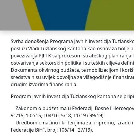
Svrha donošenja Programa javnih investicija Tuzlansko
posluži Vladi Tuzlanskog kantona kao osnov za bolje pl
povezivanja PJI TK sa procesom strateškog planiranja i b
ostvarivanja sektorskih politika i strteških ciljeva de
Dokumenta okvirnog budžeta, te mobilizacijom i korišt
sredstva nisu uvijek dovoljna za višegodišnje finansira
drugim izvorima finansiranja.
Program javnih investicija Tuzlanskog kantona se prip
Zakonom o budžetima u Federaciji Bosne i Hercegovine 
91/15, 102/15, 104/16, 5/18, 11/19 i 99/19).
Uredbom o načinu i kriterijima za pripremu, izradu i p
Federacije BiH", broj: 106/14 i 27/19).