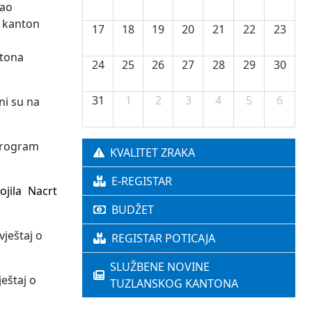
kao
i kanton
17
18
19
20
21
22
23
ntona
24
25
26
27
28
29
30
31
1
2
3
4
5
6
ni su na
 Program
KVALITET ZRAKA
E-REGISTAR
jila Nacrt
BUDŽET
vještaj o
REGISTAR POTICAJA
SLUŽBENE NOVINE
eštaj o
TUZLANSKOG KANTONA