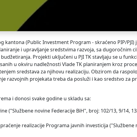
g kantona (Public Investment Program - skraćeno PIP/PJI) 
aniranje i upravljanje sredstvima razvoja, sa dugoročnim ci
udžetiranja. Projekti uključeni u PJI TK stavljaju se u funkc
finisanih u okviru nadležnosti Vlade TK planiranjem kroz proc
enjem sredstava za njihovu realizaciju. Obzirom da raspol
nje razvojnih projekata treba da posluži i kao sredstvo za p
rema i donosi svake godine u skladu sa:
("Službene novine Federacije BiH", broj: 102/13, 9/14, 13/
raćenje realizacije Programa javnih investicija ("Službene