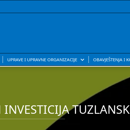
UPRAVE I UPRAVNE ORGANIZACIJE
OBAVJEŠTENJA I 
 INVESTICIJA TUZLAN