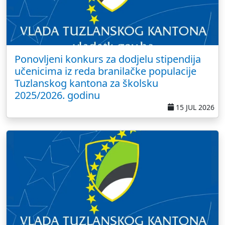
Ponovljeni konkurs za dodjelu stipendija
učenicima iz reda branilačke populacije
Tuzlanskog kantona za školsku
2025/2026. godinu
15 JUL 2026