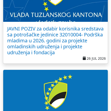
JAVNI POZIV za odabir korisnika sredstava
sa potrošačke jedinice 32010004- Podrška
mladima u 2026. godini za projekte
omladinskih udruženja i projekte
udruženja i fondacija
26 JUL 2026