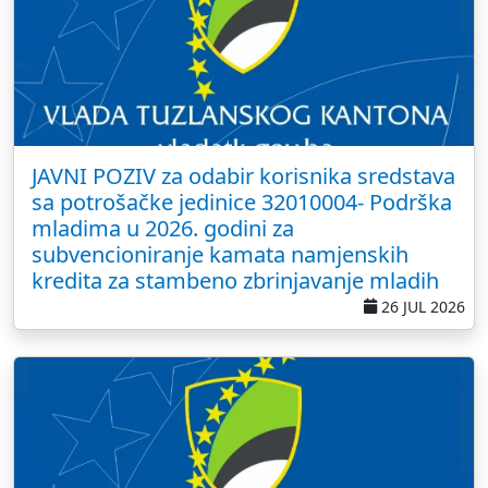
JAVNI POZIV za odabir korisnika sredstava
sa potrošačke jedinice 32010004- Podrška
mladima u 2026. godini za
subvencioniranje kamata namjenskih
kredita za stambeno zbrinjavanje mladih
26 JUL 2026