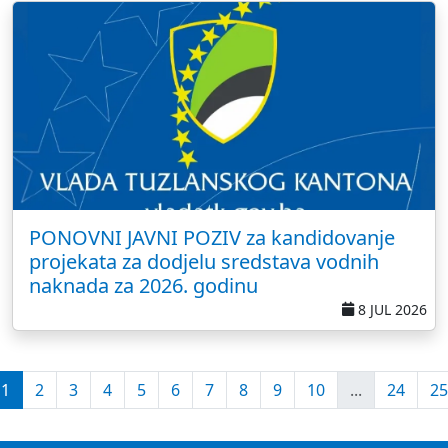
PONOVNI JAVNI POZIV za kandidovanje
projekata za dodjelu sredstava vodnih
naknada za 2026. godinu
8 JUL 2026
1
2
3
4
5
6
7
8
9
10
...
24
25