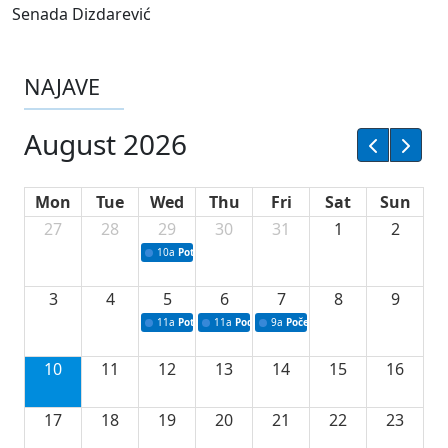
Senada Dizdarević
NAJAVE
August 2026
Mon
Tue
Wed
Thu
Fri
Sat
Sun
27
28
29
30
31
1
2
10a
Potpisivanje ugovora sa neprofitnim organizacijama
3
4
5
6
7
8
9
11a
Potpisivanje ugovora o stipendijama za srednjoškolce
11a
Podrška razvoju vodne infrastrukture u Tu
9a
Početak izgradnje nove fiskultur
10
11
12
13
14
15
16
17
18
19
20
21
22
23