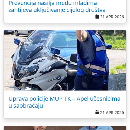
Prevencija nasilja među mladima
zahtijeva uključivanje cijelog društva
21 APR 2026
Uprava policije MUP TK – Apel učesnicima
u saobraćaju
21 APR 2026