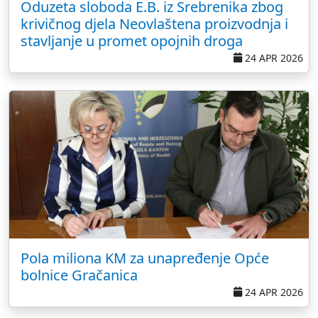
Oduzeta sloboda E.B. iz Srebrenika zbog
krivičnog djela Neovlaštena proizvodnja i
stavljanje u promet opojnih droga
24 APR 2026
Pola miliona KM za unapređenje Opće
bolnice Gračanica
24 APR 2026