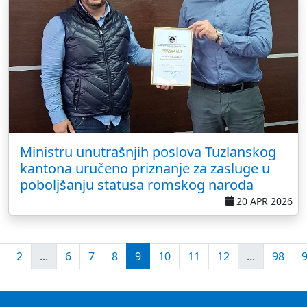
Ministru unutrašnjih poslova Tuzlanskog
kantona uručeno priznanje za zasluge u
poboljšanju statusa romskog naroda
20 APR 2026
2
...
6
7
8
9
10
11
12
...
98