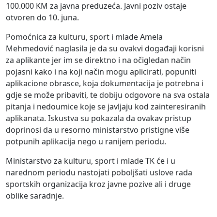
100.000 KM za javna preduzeća. Javni poziv ostaje
otvoren do 10. juna.
Pomoćnica za kulturu, sport i mlade Amela
Mehmedović naglasila je da su ovakvi događaji korisni
za aplikante jer im se direktno i na očigledan način
pojasni kako i na koji način mogu aplicirati, popuniti
aplikacione obrasce, koja dokumentacija je potrebna i
gdje se može pribaviti, te dobiju odgovore na sva ostala
pitanja i nedoumice koje se javljaju kod zainteresiranih
aplikanata. Iskustva su pokazala da ovakav pristup
doprinosi da u resorno ministarstvo pristigne više
potpunih aplikacija nego u ranijem periodu.
Ministarstvo za kulturu, sport i mlade TK će i u
narednom periodu nastojati poboljšati uslove rada
sportskih organizacija kroz javne pozive ali i druge
oblike saradnje.