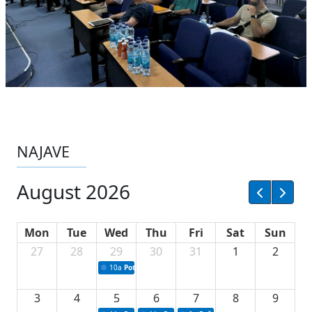
NAJAVE
August 2026
Mon
Tue
Wed
Thu
Fri
Sat
Sun
27
28
29
30
31
1
2
10a
Potpisivanje ugovora sa neprofitnim organizacijama
3
4
5
6
7
8
9