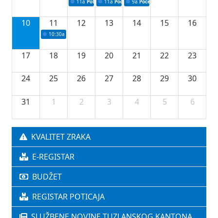
11a
Potpisivanje ugovora o stipendijama za srednjoškolce
11a
Podrška razvoju vodne infrastrukture u Tu
9a
Početak izgradnje nove fiskultur
10
11
12
13
14
15
16
10:30a
Press konferencija povodom 76.redovne sjednice Vlade TK
17
18
19
20
21
22
23
24
25
26
27
28
29
30
31
1
2
3
4
5
6
KVALITET ZRAKA
E-REGISTAR
BUDŽET
REGISTAR POTICAJA
SLUŽBENE NOVINE TUZLANSKOG KANTONA