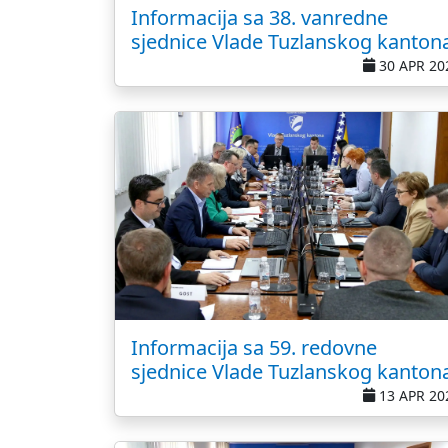
Informacija sa 38. vanredne
sjednice Vlade Tuzlanskog kanton
30 APR 20
Informacija sa 59. redovne
sjednice Vlade Tuzlanskog kanton
13 APR 20