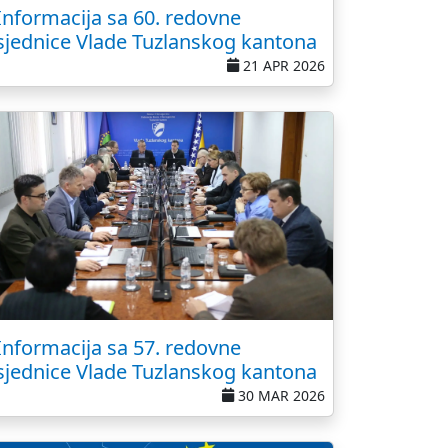
Informacija sa 60. redovne
sjednice Vlade Tuzlanskog kantona
21 APR 2026
Informacija sa 57. redovne
sjednice Vlade Tuzlanskog kantona
30 MAR 2026