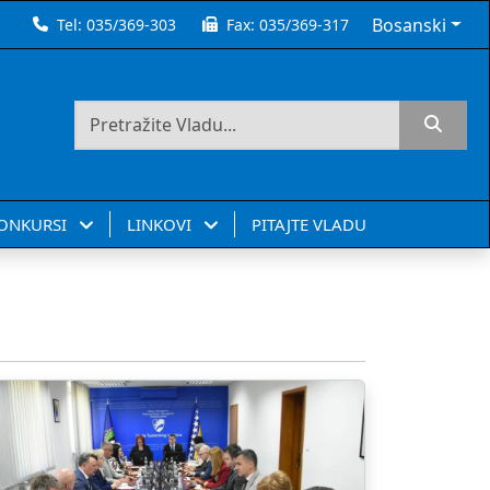
Bosanski
Tel:
035/369-303
Fax:
035/369-317
KONKURSI
LINKOVI
PITAJTE VLADU