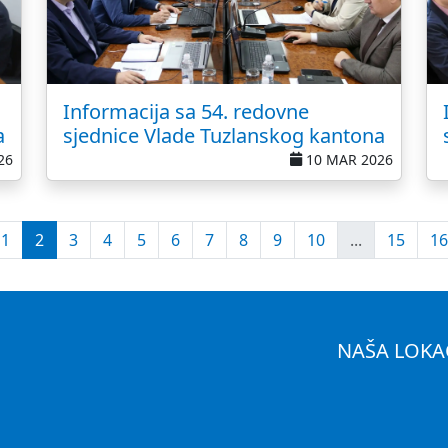
Informacija sa 54. redovne
a
sjednice Vlade Tuzlanskog kantona
26
10 MAR 2026
1
2
3
4
5
6
7
8
9
10
...
15
16
NAŠA LOKA