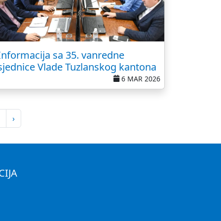
Informacija sa 35. vanredne
sjednice Vlade Tuzlanskog kantona
6 MAR 2026
›
CIJA