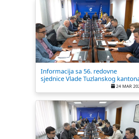
Informacija sa 56. redovne
sjednice Vlade Tuzlanskog kanton
24 MAR 20