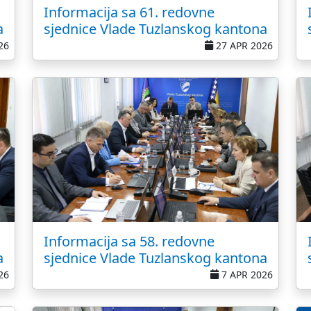
Informacija sa 61. redovne
a
sjednice Vlade Tuzlanskog kantona
26
27 APR 2026
Informacija sa 58. redovne
a
sjednice Vlade Tuzlanskog kantona
26
7 APR 2026