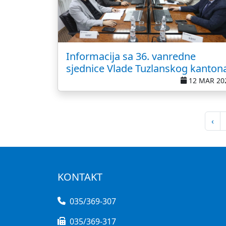
Informacija sa 36. vanredne
sjednice Vlade Tuzlanskog kanton
12 MAR 20
‹
KONTAKT
035/369-307
035/369-317