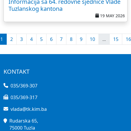
Informacija sa 64. redovne sjednice Vlade
Tuzlanskog kantona
19 MAY 2026
1
2
3
4
5
6
7
8
9
10
...
15
16
KONTAKT
035/369-307
035/369-317
vlada@tk.kim.ba
Rudarska 65,
75000 Tuzla