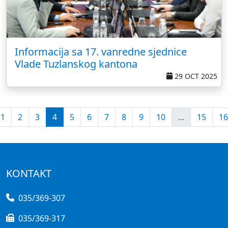
Informacija sa 17. vanredne sjednice
Vlade Tuzlanskog kantona
29 OCT 2025
1
2
3
4
5
6
7
8
9
10
...
15
16
KONTAKT
035/369-307
035/369-317