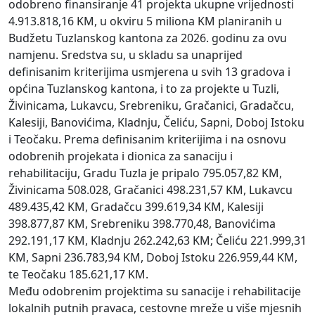
odobreno finansiranje 41 projekta ukupne vrijednosti
4.913.818,16 KM, u okviru 5 miliona KM planiranih u
Budžetu Tuzlanskog kantona za 2026. godinu za ovu
namjenu. Sredstva su, u skladu sa unaprijed
definisanim kriterijima usmjerena u svih 13 gradova i
općina Tuzlanskog kantona, i to za projekte u Tuzli,
Živinicama, Lukavcu, Srebreniku, Gračanici, Gradačcu,
Kalesiji, Banovićima, Kladnju, Čeliću, Sapni, Doboj Istoku
i Teočaku. Prema definisanim kriterijima i na osnovu
odobrenih projekata i dionica za sanaciju i
rehabilitaciju, Gradu Tuzla je pripalo 795.057,82 KM,
Živinicama 508.028, Gračanici 498.231,57 KM, Lukavcu
489.435,42 KM, Gradačcu 399.619,34 KM, Kalesiji
398.877,87 KM, Srebreniku 398.770,48, Banovićima
292.191,17 KM, Kladnju 262.242,63 KM; Čeliću 221.999,31
KM, Sapni 236.783,94 KM, Doboj Istoku 226.959,44 KM,
te Teočaku 185.621,17 KM.
Među odobrenim projektima su sanacije i rehabilitacije
lokalnih putnih pravaca, cestovne mreže u više mjesnih