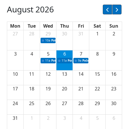
August 2026
Mon
Tue
Wed
Thu
Fri
Sat
Sun
27
28
29
30
31
1
2
10a
Potpisivanje ugovora sa neprofitnim organizacijama
3
4
5
6
7
8
9
11a
Potpisivanje ugovora o stipendijama za srednjoškolce
11a
Podrška razvoju vodne infrastrukture u Tu
9a
Početak izgradnje nove fiskultur
10
11
12
13
14
15
16
17
18
19
20
21
22
23
24
25
26
27
28
29
30
31
1
2
3
4
5
6