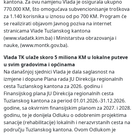
kantona. Za ovu namjenu Vlada je osigurala ukupno
770.000 KM, što omogućava subvencionisanje troškova
za 1.140 korisnika u iznosu od po 700 KM. Program će
se realizirati objavom Javnog poziva na internet
stranicama Vlade Tuzlanskog kantona
(www.vladatk.kim.ba) i Ministarstva obrazovanja i
nauke, (www.montk.gov.ba).
Vlada TK ulaže skoro 5 miliona KM u lokalne puteve
u svim gradovima i općinama
Na današnjoj sjednici Vlada je dala saglasnost na
izmjene i dopune Plana rada JU Direkcija regionalnih
cesta Tuzlanskog kantona za 2026. godinu i
Finansijskog plana JU Direkcija regionalnih cesta
Tuzlanskog kantona za period 01.01.2026.-31.12.2026.
godine, sa okvirnim finansijskim planom za 2027. i 2028.
godinu, te je donijela Odluku o odobrenim projektima
sanacije (rehabilitacije) lokalnih i nerazvrstanih cesta na
području Tuzlanskog kantona. Ovom Odlukom je