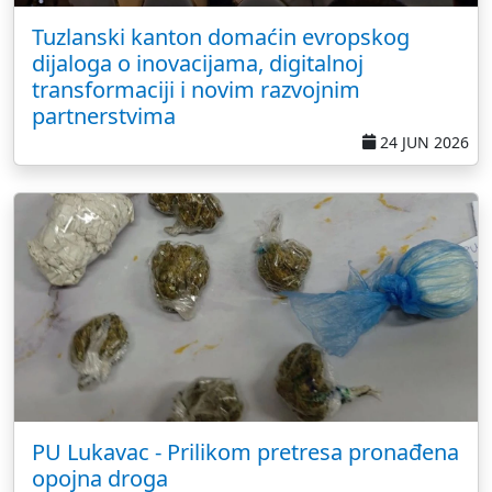
Tuzlanski kanton domaćin evropskog
dijaloga o inovacijama, digitalnoj
transformaciji i novim razvojnim
partnerstvima
24 JUN 2026
PU Lukavac - Prilikom pretresa pronađena
opojna droga