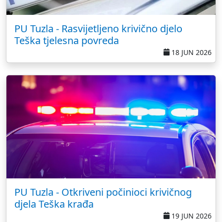
PU Tuzla - Rasvijetljeno krivično djelo
Teška tjelesna povreda
18 JUN 2026
PU Tuzla - Otkriveni počinioci krivičnog
djela Teška krađa
19 JUN 2026