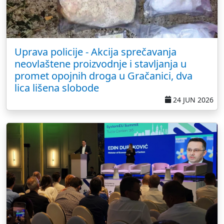
Uprava policije - Akcija sprečavanja
neovlaštene proizvodnje i stavljanja u
promet opojnih droga u Gračanici, dva
lica lišena slobode
24 JUN 2026