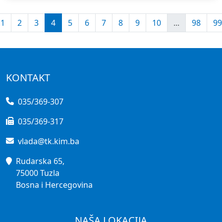
1
2
3
4
5
6
7
8
9
10
...
98
99
KONTAKT
035/369-307
035/369-317
vlada@tk.kim.ba
Rudarska 65,
75000 Tuzla
Bosna i Hercegovina
NAŠA LOKACIJA