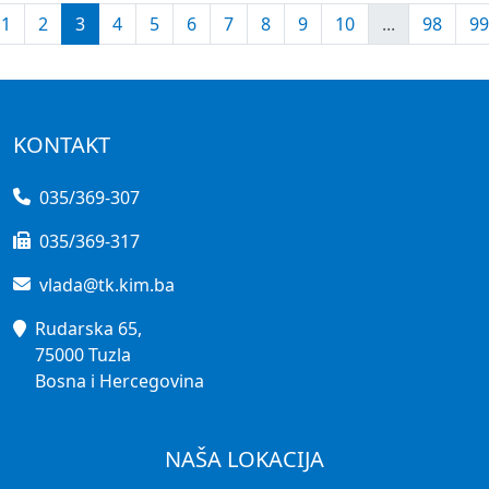
1
2
3
4
5
6
7
8
9
10
...
98
99
KONTAKT
035/369-307
035/369-317
vlada@tk.kim.ba
Rudarska 65,
75000 Tuzla
Bosna i Hercegovina
NAŠA LOKACIJA