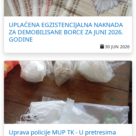
UPLAĆENA EGZISTENCIJALNA NAKNADA
ZA DEMOBILISANE BORCE ZA JUNI 2026.
GODINE
30 JUN 2026
Uprava policije MUP TK - U pretresima