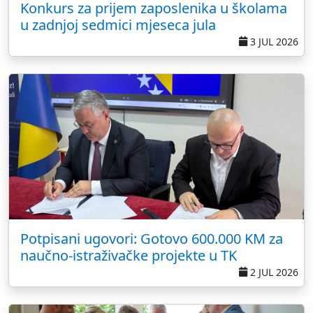
Konkurs za prijem zaposlenika u školama
u zadnjoj sedmici mjeseca jula
3 JUL 2026
Potpisani ugovori: Gotovo 600.000 KM za
naučno-istraživačke projekte u TK
2 JUL 2026