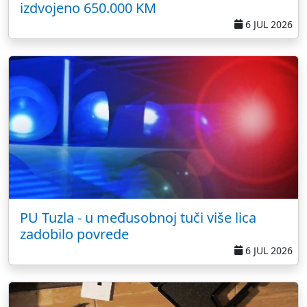
izdvojeno 650.000 KM
6 JUL 2026
PU Tuzla - u međusobnoj tuči više lica
zadobilo povrede
6 JUL 2026