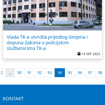
Vlada TK-a utvrdila prijedlog izmjena i
dopuna Zakona o policijskim
službenicima TK-a
14 SEP 2023
2
...
90
91
92
93
94
95
96
97
98
KONTAKT