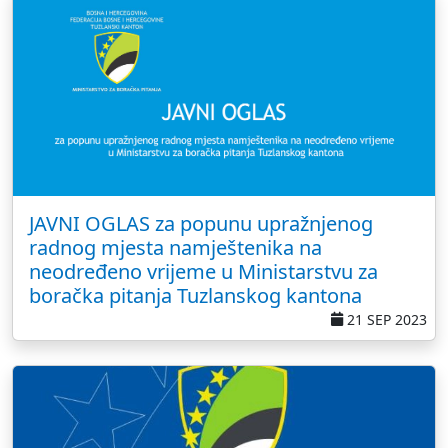
JAVNI OGLAS za popunu upražnjenog
radnog mjesta namještenika na
neodređeno vrijeme u Ministarstvu za
boračka pitanja Tuzlanskog kantona
21 SEP 2023