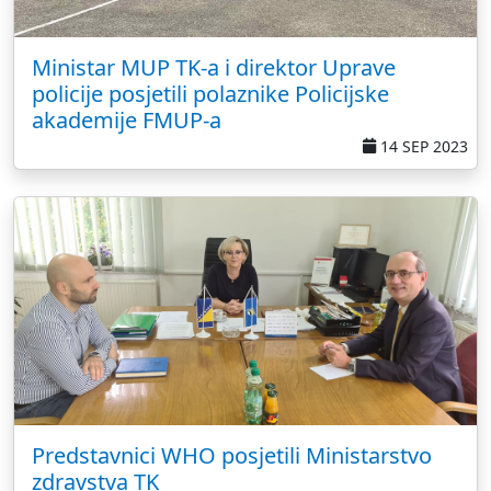
Ministar MUP TK-a i direktor Uprave
policije posjetili polaznike Policijske
akademije FMUP-a
14 SEP 2023
Predstavnici WHO posjetili Ministarstvo
zdravstva TK