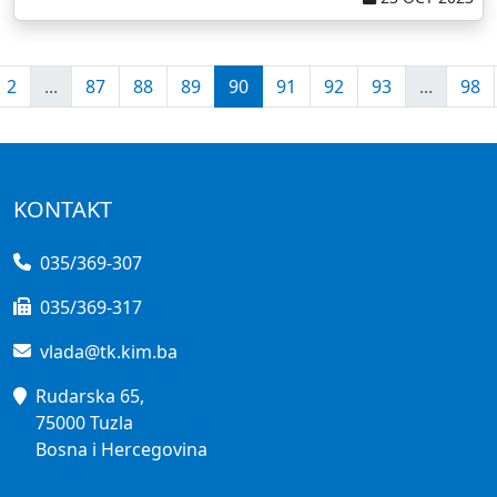
2
...
87
88
89
90
91
92
93
...
98
KONTAKT
035/369-307
035/369-317
vlada@tk.kim.ba
Rudarska 65,
75000 Tuzla
Bosna i Hercegovina