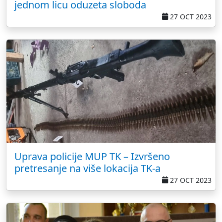
jednom licu oduzeta sloboda
27 OCT 2023
Uprava policije MUP TK – Izvršeno
pretresanje na više lokacija TK-a
27 OCT 2023