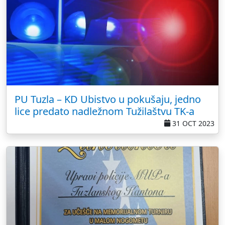
PU Tuzla – KD Ubistvo u pokušaju, jedno
lice predato nadležnom Tužilaštvu TK-a
31 OCT 2023