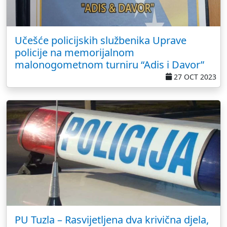
Učešće policijskih službenika Uprave
policije na memorijalnom
malonogometnom turniru “Adis i Davor”
27 OCT 2023
PU Tuzla – Rasvijetljena dva krivična djela,