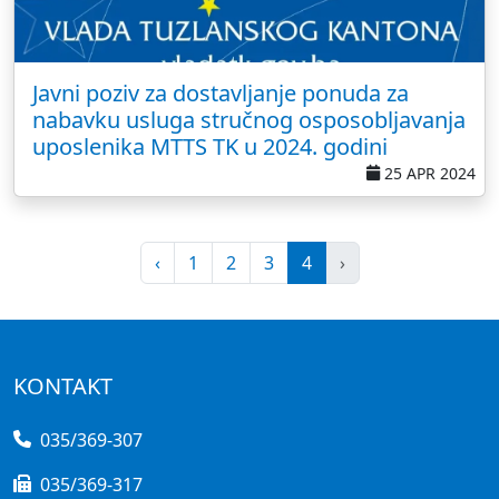
Javni poziv za dostavljanje ponuda za
nabavku usluga stručnog osposobljavanja
uposlenika MTTS TK u 2024. godini
25 APR 2024
‹
1
2
3
4
›
KONTAKT
035/369-307
035/369-317