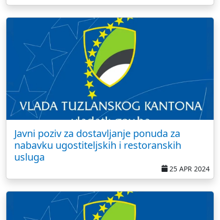
Javni poziv za dostavljanje ponuda za
nabavku ugostiteljskih i restoranskih
usluga
25 APR 2024