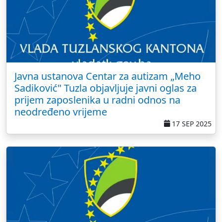
Javna ustanova Centar za autizam „Meho
Sadiković" Tuzla objavljuje javni oglas za
prijem zaposlenika u radni odnos na
neodređeno vrijeme
17 SEP 2025