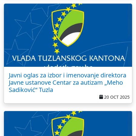
Javni oglas za izbor i imenovanje direktora
Javne ustanove Centar za autizam „Meho
Sadiković“ Tuzla
20 OCT 2025