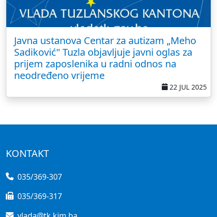
Javna ustanova Centar za autizam „Meho
Sadiković" Tuzla objavljuje javni oglas za
prijem zaposlenika u radni odnos na
neodređeno vrijeme
22 JUL 2025
KONTAKT
035/369-307
035/369-317
vlada@tk.kim.ba