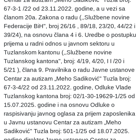
67-3-1 /22 od 23.11.2022. godine, a u vezi sa
članom 20a. Zakona o radu (,,Službene novine
Federacije BiH", broj 26/16 , 89/18, 23/20, 44/22 i
39/24), na osnovu člana 4 i 6. Uredbe o postupku
prijema u radni odnos u javnom sektoru u
Tuzlanskom kantonu (,,Službene novine
Tuzlanskog kantona", broj: 4/19, 4/20, I I /20 i
5/21 ), člana 9. Pravilnika o radu Javne ustanove
Centar za autizam „Meho Sadiković" Tuzla broj:
67-3-4/22 od 23.11.2022. godine, Odluke Vlade
Tuzlanskog kantona broj: 02/1-30-19629-1/25 od
15.07.2025. godine i na osnovu Odluke o
raspisivanju javnog oglasa za prijem zaposlenika
u Javnu ustanovu Centar za autizam „Meho
Sadiković" Tuzla broj: 501-1/25 od 18.07.2025.
godine direktor Javne ustanove Centar za