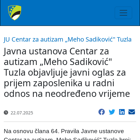
JU Centar za autizam „Meho Sadiković" Tuzla
Javna ustanova Centar za
autizam „Meho Sadiković"
Tuzla objavljuje javni oglas za
prijem zaposlenika u radni
odnos na neodređeno vrijeme
22.07.2025
Na osnovu člana 64. Pravila Javne ustanove
Centar za autizam „Meho Sadiković" Tuzla broj: