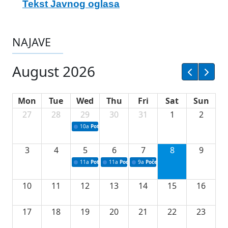
Tekst Javnog oglasa
NAJAVE
August 2026
Mon
Tue
Wed
Thu
Fri
Sat
Sun
27
28
29
30
31
1
2
10a
Potpisivanje ugovora sa neprofitnim organizacijama
3
4
5
6
7
8
9
11a
Potpisivanje ugovora o stipendijama za srednjoškolce
11a
Podrška razvoju vodne infrastrukture u Tu
9a
Početak izgradnje nove fiskultur
10
11
12
13
14
15
16
17
18
19
20
21
22
23