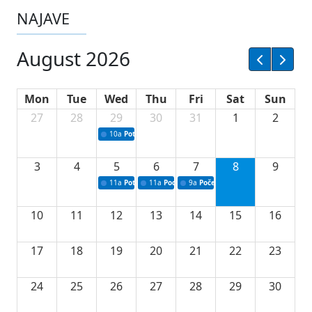
NAJAVE
August 2026
Mon
Tue
Wed
Thu
Fri
Sat
Sun
27
28
29
30
31
1
2
10a
Potpisivanje ugovora sa neprofitnim organizacijama
3
4
5
6
7
8
9
11a
Potpisivanje ugovora o stipendijama za srednjoškolce
11a
Podrška razvoju vodne infrastrukture u Tu
9a
Početak izgradnje nove fiskultur
10
11
12
13
14
15
16
17
18
19
20
21
22
23
24
25
26
27
28
29
30