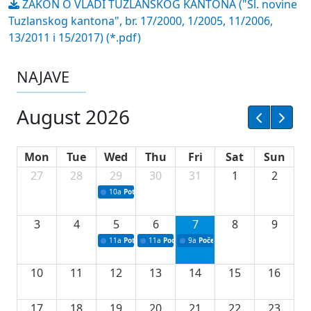
ZAKON O VLADI TUZLANSKOG KANTONA ("Sl. novine
Tuzlanskog kantona", br. 17/2000, 1/2005, 11/2006,
13/2011 i 15/2017) (*.pdf)
NAJAVE
August 2026
Mon
Tue
Wed
Thu
Fri
Sat
Sun
27
28
29
30
31
1
2
10a
Potpisivanje ugovora sa neprofitnim organizacijama
3
4
5
6
7
8
9
11a
Potpisivanje ugovora o stipendijama za srednjoškolce
11a
Podrška razvoju vodne infrastrukture u Tu
9a
Početak izgradnje nove fiskultur
10
11
12
13
14
15
16
17
18
19
20
21
22
23