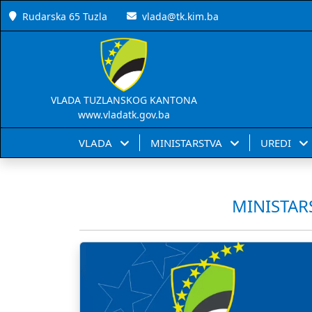
Rudarska 65 Tuzla
vlada@tk.kim.ba
VLADA TUZLANSKOG KANTONA
www.vladatk.gov.ba
VLADA
MINISTARSTVA
UREDI
MINISTAR