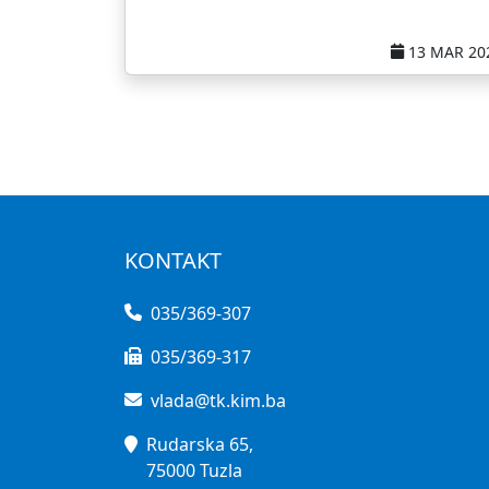
13 MAR 20
KONTAKT
035/369-307
035/369-317
vlada@tk.kim.ba
Rudarska 65,
75000 Tuzla