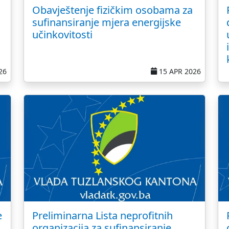
Obavještenje fizičkim osobama za
sufinansiranje mjera energijske
učinkovitosti
26
15 APR 2026
e
Preliminarna Lista neprofitnih
organizacija za sufinansiranje