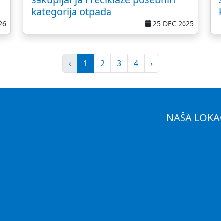
kategorija otpada
26
25 DEC 2025
‹
1
2
3
4
›
NAŠA LOKA