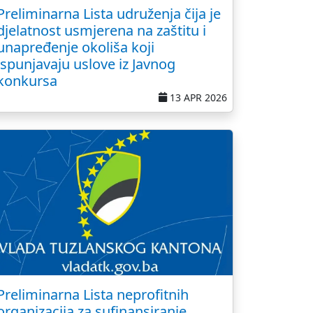
Preliminarna Lista udruženja čija je
djelatnost usmjerena na zaštitu i
unapređenje okoliša koji
ispunjavaju uslove iz Javnog
konkursa
13 APR 2026
Preliminarna Lista neprofitnih
organizacija za sufinansiranje