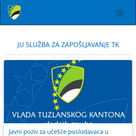
JU SLUŽBA ZA ZAPOŠLJAVANJE TK
Javni poziv za učešće poslodavaca u