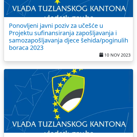
Ponovljeni javni poziv za učešće u
Projektu sufinansiranja zapošljavanja i
samozapošljavanja djece šehida/poginulih
boraca 2023
10 NOV 2023