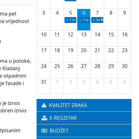
3
4
5
6
7
8
9
ima pet
na vrijednost
11a
Potpisivanje ugovora o stipendijama za 
11a
Podrška razvoju vodne infrastr
9a
Početak izgradnje nove f
10
11
12
13
14
15
16
a
17
18
19
20
21
22
23
tima u potoke,
24
25
26
27
28
29
30
e Kladanj
nje otpadnim
31
1
2
3
4
5
6
e fasade i
 je iznos
KVALITET ZRAKA
dobren iznos
E-REGISTAR
otpisanim
BUDŽET