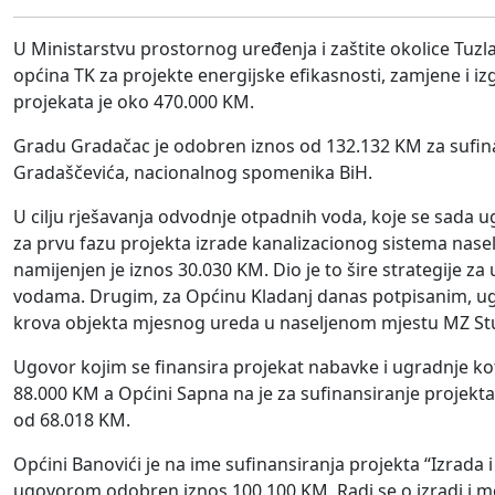
U Ministarstvu prostornog uređenja i zaštite okolice Tu
općina TK za projekte energijske efikasnosti, zamjene i iz
projekata je oko 470.000 KM.
Gradu Gradačac je odobren iznos od 132.132 KM za sufin
Gradaščevića, nacionalnog spomenika BiH.
U cilju rješavanja odvodnje otpadnih voda, koje se sada u
za prvu fazu projekta izrade kanalizacionog sistema naselj
namijenjen je iznos 30.030 KM. Dio je to šire strategije z
vodama. Drugim, za Općinu Kladanj danas potpisanim, ugo
krova objekta mjesnog ureda u naseljenom mjestu MZ Stu
Ugovor kojim se finansira projekat nabavke i ugradnje ko
88.000 KM a Općini Sapna na je za sufinansiranje projekt
od 68.018 KM.
Općini Banovići je na ime sufinansiranja projekta “Izrada
ugovorom odobren iznos 100.100 KM. Radi se o izradi i mo