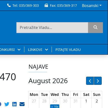
Bosanski
Tel:
035/369-303
Fax:
035/369-317
KONKURSI
LINKOVI
PITAJTE VLADU
NAJAVE
 470
August 2026
Mon
Tue
Wed
Thu
Fri
Sat
Sun
27
28
29
30
31
1
2
10a
Potpisivanje ugovora sa neprofitnim or