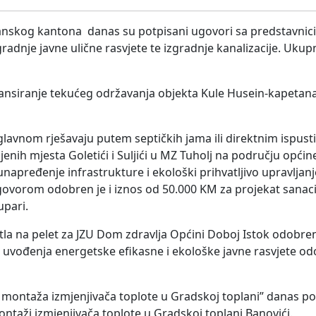
zlanskog kantona danas su potpisani ugovori sa predstavnic
gradnje javne ulične rasvjete te izgradnje kanalizacije. Ukup
ansiranje tekućeg održavanja objekta Kule Husein-kapetan
glavnom rješavaju putem septičkih jama ili direktnim ispus
enih mjesta Goletići i Suljići u MZ Tuholj na području općin
a unapređenje infrastrukture i ekološki prihvatljivo upravlja
vorom odobren je i iznos od 50.000 KM za projekat sanacij
pari.
tla na pelet za JZU Dom zdravlja Općini Doboj Istok odobren
a uvođenja energetske efikasne i ekološke javne rasvjete o
 i montaža izmjenjivača toplote u Gradskoj toplani” danas p
ntaži izmjenjivača toplote u Gradskoj toplani Banovići.