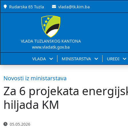
Rudarska 65 Tuzla
vlada@tk.kim.ba
VLADA TUZLANSKOG KANTONA
www.vladatk.gov.ba
VLADA
MINISTARSTVA
UREDI
Novosti iz ministarstava
Za 6 projekata energijs
hiljada KM
05.05.2026