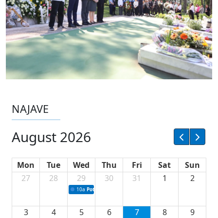
NAJAVE
August 2026
Mon
Tue
Wed
Thu
Fri
Sat
Sun
27
28
29
30
31
1
2
10a
Potpisivanje ugovora sa neprofitnim organizacijama
3
4
5
6
7
8
9