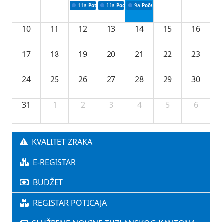
11a
Potpisivanje ugovora o stipendijama za srednjoškolce
11a
Podrška razvoju vodne infrastrukture u Tu
9a
Početak izgradnje nove fiskultur
10
11
12
13
14
15
16
17
18
19
20
21
22
23
24
25
26
27
28
29
30
31
1
2
3
4
5
6
KVALITET ZRAKA
E-REGISTAR
BUDŽET
REGISTAR POTICAJA