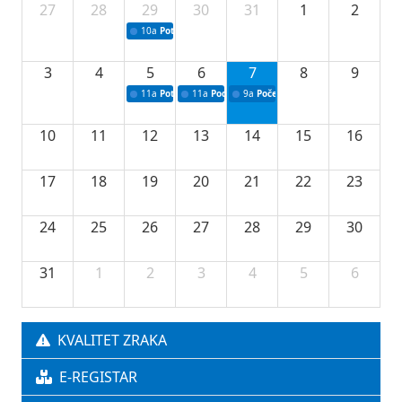
27
28
29
30
31
1
2
10a
Potpisivanje ugovora sa neprofitnim organizacijama
3
4
5
6
7
8
9
11a
Potpisivanje ugovora o stipendijama za srednjoškolce
11a
Podrška razvoju vodne infrastrukture u Tu
9a
Početak izgradnje nove fiskultur
10
11
12
13
14
15
16
17
18
19
20
21
22
23
24
25
26
27
28
29
30
31
1
2
3
4
5
6
KVALITET ZRAKA
E-REGISTAR