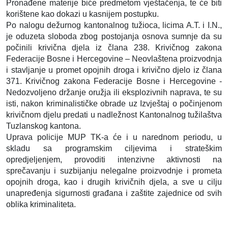
Pronađene materije biće predmetom vještačenja, te će biti
korištene kao dokazi u kasnijem postupku.
Po nalogu dežurnog kantonalnog tužioca, licima A.T. i I.N.,
je oduzeta sloboda zbog postojanja osnova sumnje da su
počinili krivična djela iz člana 238. Krivičnog zakona
Federacije Bosne i Hercegovine – Neovlaštena proizvodnja
i stavljanje u promet opojnih droga i krivično djelo iz člana
371. Krivičnog zakona Federacije Bosne i Hercegovine -
Nedozvoljeno držanje oružja ili eksplozivnih naprava, te su
isti, nakon kriminalističke obrade uz Izvještaj o počinjenom
krivičnom djelu predati u nadležnost Kantonalnog tužilaštva
Tuzlanskog kantona.
Uprava policije MUP TK-a će i u narednom periodu, u
skladu sa programskim ciljevima i strateškim
opredjeljenjem, provoditi intenzivne aktivnosti na
sprečavanju i suzbijanju nelegalne proizvodnje i prometa
opojnih droga, kao i drugih krivičnih djela, a sve u cilju
unapređenja sigurnosti građana i zaštite zajednice od svih
oblika kriminaliteta.