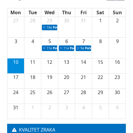
Mon
Tue
Wed
Thu
Fri
Sat
Sun
27
28
29
30
31
1
2
10a
Potpisivanje ugovora sa neprofitnim organizacijama
3
4
5
6
7
8
9
11a
Potpisivanje ugovora o stipendijama za srednjoškolce
11a
Podrška razvoju vodne infrastrukture u Tu
9a
Početak izgradnje nove fiskultur
10
11
12
13
14
15
16
17
18
19
20
21
22
23
24
25
26
27
28
29
30
31
1
2
3
4
5
6
KVALITET ZRAKA