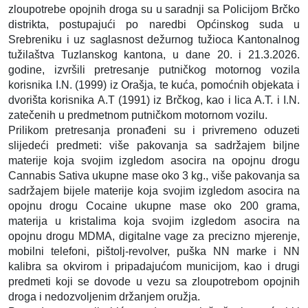
zloupotrebe opojnih droga su u saradnji sa Policijom Brčko
distrikta, postupajući po naredbi Općinskog suda u
Srebreniku i uz saglasnost dežurnog tužioca Kantonalnog
tužilaštva Tuzlanskog kantona, u dane 20. i 21.3.2026.
godine, izvršili pretresanje putničkog motornog vozila
korisnika I.N. (1999) iz Orašja, te kuća, pomoćnih objekata i
dvorišta korisnika A.T (1991) iz Brčkog, kao i lica A.T. i I.N.
zatečenih u predmetnom putničkom motornom vozilu.
Prilikom pretresanja pronađeni su i privremeno oduzeti
slijedeći predmeti: više pakovanja sa sadržajem biljne
materije koja svojim izgledom asocira na opojnu drogu
Cannabis Sativa ukupne mase oko 3 kg., više pakovanja sa
sadržajem bijele materije koja svojim izgledom asocira na
opojnu drogu Cocaine ukupne mase oko 200 grama,
materija u kristalima koja svojim izgledom asocira na
opojnu drogu MDMA, digitalne vage za precizno mjerenje,
mobilni telefoni, pištolj-revolver, puška NN marke i NN
kalibra sa okvirom i pripadajućom municijom, kao i drugi
predmeti koji se dovode u vezu sa zloupotrebom opojnih
droga i nedozvoljenim držanjem oružja.