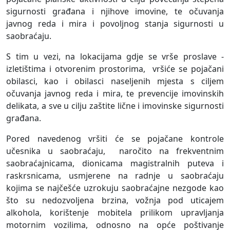
sigurnosti građana i njihove imovine, te očuvanja
javnog reda i mira i povoljnog stanja sigurnosti u
saobraćaju.
S tim u vezi, na lokacijama gdje se vrše proslave -
izletištima i otvorenim prostorima, vršiće se pojačani
obilasci, kao i obilasci naseljenih mjesta s ciljem
očuvanja javnog reda i mira, te prevencije imovinskih
delikata, a sve u cilju zaštite lične i imovinske sigurnosti
građana.
Pored navedenog vršiti će se pojačane kontrole
učesnika u saobraćaju, naročito na frekventnim
saobraćajnicama, dionicama magistralnih puteva i
raskrsnicama, usmjerene na radnje u saobraćaju
kojima se najčešće uzrokuju saobraćajne nezgode kao
što su nedozvoljena brzina, vožnja pod uticajem
alkohola, korištenje mobitela prilikom upravljanja
motornim vozilima, odnosno na opće poštivanje