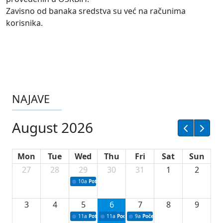
Zavisno od banaka sredstva su već na računima
korisnika.
NAJAVE
August 2026
Mon
Tue
Wed
Thu
Fri
Sat
Sun
27
28
29
30
31
1
2
10a
Potpisivanje ugovora sa neprofitnim organizacijama
3
4
5
6
7
8
9
11a
Potpisivanje ugovora o stipendijama za srednjoškolce
11a
Podrška razvoju vodne infrastrukture u Tu
9a
Početak izgradnje nove fiskultur