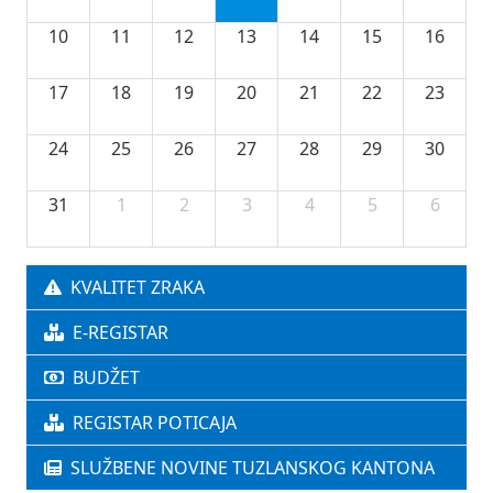
10
11
12
13
14
15
16
17
18
19
20
21
22
23
24
25
26
27
28
29
30
31
1
2
3
4
5
6
KVALITET ZRAKA
E-REGISTAR
BUDŽET
REGISTAR POTICAJA
SLUŽBENE NOVINE TUZLANSKOG KANTONA