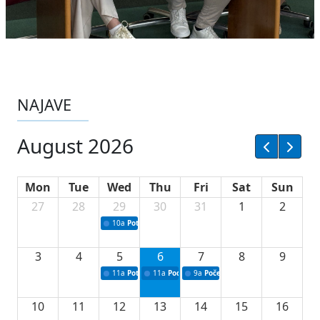
NAJAVE
August 2026
Mon
Tue
Wed
Thu
Fri
Sat
Sun
27
28
29
30
31
1
2
10a
Potpisivanje ugovora sa neprofitnim organizacijama
3
4
5
6
7
8
9
11a
Potpisivanje ugovora o stipendijama za srednjoškolce
11a
Podrška razvoju vodne infrastrukture u Tu
9a
Početak izgradnje nove fiskultur
10
11
12
13
14
15
16