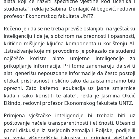
alata koji će razviti specifične vještine kod učenika i
studenata“, rekla je Sabina Đonlagić Alibegović, redovni
profesor Ekonomskog fakulteta UNTZ.
Rečeno je i da se ne treba previše oslanjati na vještačku
inteligenciju i da je, s obzirom na prednosti i opasnosti,
kritično mišljenje ključna komponenta u korištenju AI.
„Istraživanje koje mi provodimo je pokazalo da studenti
najčešće koriste alate umjetne inteligencije za
prikupljanje informacija. Pri tome zanemaruju da svi ti
alati generišu nepouzdane informacije da često postoji
efekat pristrasnosti i slično tako da zaista moramo biti
oprezni. Zato kažemo: edukacija uz jasne smjernice
kada i kako koristiti te alate“, rekla je Jasmina Okčić
Džindo, redovni profesor Ekonomskog fakulteta UNTZ.
Primjena vještačke inteligencije bi trebala biti uz
poštovanje načela transparentnosti i etičnosti. Učesnici
panel diskusije iz susjednih zemalja i Poljske, podijelili
su svoja višegodišnja iskustva u primjeni vještačke