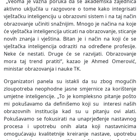
„Veoma je važna poruka da se akademska zajednica
aktivno uključila u razgovore o tome kako integrisati
vještačku inteligenciju u obrazovni sistem i na taj način
obrazovanje učiniti snažnijim. Mnogo je načina na koje
će vještačka inteligencija uticati na obrazovanje, sticanje
novih znanja i vještina. Bitan je i način na koji će se
vještačka inteligencija odraziti na određene profesije.
Neke će nestati. Druge će se razvijati. Obrazovanje
mora taj trend pratiti“, kazao je Ahmed Omerović,
ministar obrazovanja i nauke TK.
Organizatori panela su istakli da su zbog mogućih
zloupotreba neophodne jasne smjernice za korištenje
umjetne inteligencije. „To je kompleksno pitanje pošto
mi pokušavamo da definišemo koji su interesi naših
obrazovnih institucija kad su u pitanju ovi alati.
Pokušavamo se fokusirati na unaprjeđenje nastavnog
procesa i upotrebu onih alata koji nastavnicima
omogućavaju kvalitetnije kreiranje nastave, upotrebu