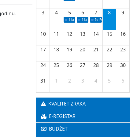
3
4
5
6
7
8
9
godinu.
11a
Potpisivanje ugovora o stipendijama za 
11a
Podrška razvoju vodne infrastr
9a
Početak izgradnje nove f
10
11
12
13
14
15
16
17
18
19
20
21
22
23
24
25
26
27
28
29
30
31
1
2
3
4
5
6
KVALITET ZRAKA
E-REGISTAR
BUDŽET