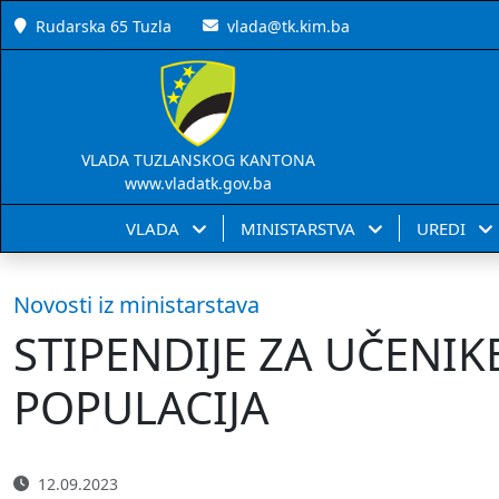
Rudarska 65 Tuzla
vlada@tk.kim.ba
VLADA TUZLANSKOG KANTONA
www.vladatk.gov.ba
VLADA
MINISTARSTVA
UREDI
Novosti iz ministarstava
STIPENDIJE ZA UČENIK
POPULACIJA
12.09.2023