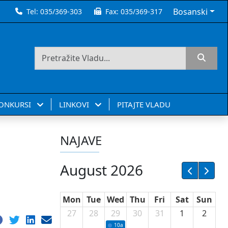
Bosanski
Tel:
035/369-303
Fax:
035/369-317
KONKURSI
LINKOVI
PITAJTE VLADU
NAJAVE
August 2026
Mon
Tue
Wed
Thu
Fri
Sat
Sun
27
28
29
30
31
1
2
10a
Potpisivanje ugovora sa neprofitnim or