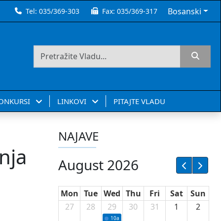
Bosanski
Tel:
035/369-303
Fax:
035/369-317
KONKURSI
LINKOVI
PITAJTE VLADU
NAJAVE
nja
August 2026
Mon
Tue
Wed
Thu
Fri
Sat
Sun
27
28
29
30
31
1
2
10a
Potpisivanje ugovora sa neprofitnim or