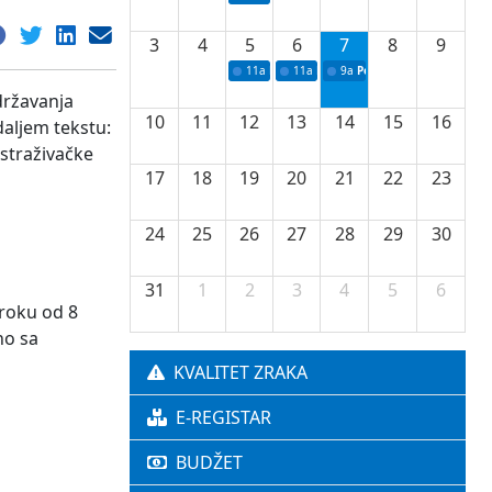
3
4
5
6
7
8
9
11a
Potpisivanje ugovora o stipendijama za 
11a
Podrška razvoju vodne infrastr
9a
Početak izgradnje nove f
državanja
10
11
12
13
14
15
16
daljem tekstu:
straživačke
17
18
19
20
21
22
23
24
25
26
27
28
29
30
31
1
2
3
4
5
6
 roku od 8
no sa
KVALITET ZRAKA
E-REGISTAR
BUDŽET