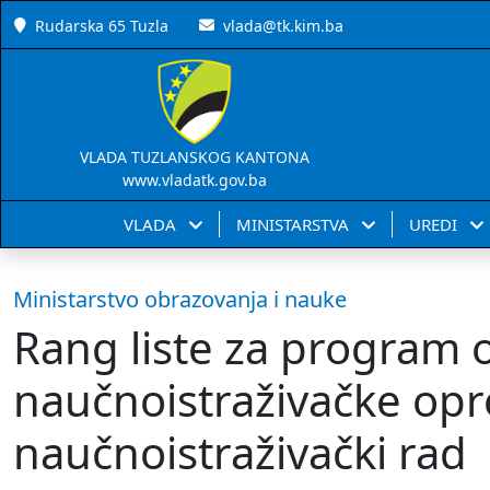
Rudarska 65 Tuzla
vlada@tk.kim.ba
VLADA TUZLANSKOG KANTONA
www.vladatk.gov.ba
VLADA
MINISTARSTVA
UREDI
Ministarstvo obrazovanja i nauke
Rang liste za program 
naučnoistraživačke opr
naučnoistraživački rad