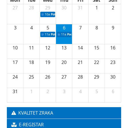
Mon
Tue
Wed
Thu
Fri
Sat
Sun
27
28
29
30
31
1
2
10a
Potpisivanje ugovora sa neprofitnim organizacijama
3
4
5
6
7
8
9
11a
Potpisivanje ugovora o stipendijama za srednjoškolce
11a
Podrška razvoju vodne infrastrukture u Tu
10
11
12
13
14
15
16
17
18
19
20
21
22
23
24
25
26
27
28
29
30
31
1
2
3
4
5
6
KVALITET ZRAKA
E-REGISTAR