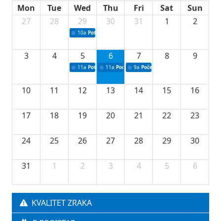
Mon
Tue
Wed
Thu
Fri
Sat
Sun
27
28
29
30
31
1
2
10a
Potpisivanje ugovora sa neprofitnim organizacijama
3
4
5
6
7
8
9
11a
Potpisivanje ugovora o stipendijama za srednjoškolce
11a
Podrška razvoju vodne infrastrukture u Tu
9a
Početak izgradnje nove fiskultur
10
11
12
13
14
15
16
17
18
19
20
21
22
23
24
25
26
27
28
29
30
31
1
2
3
4
5
6
KVALITET ZRAKA