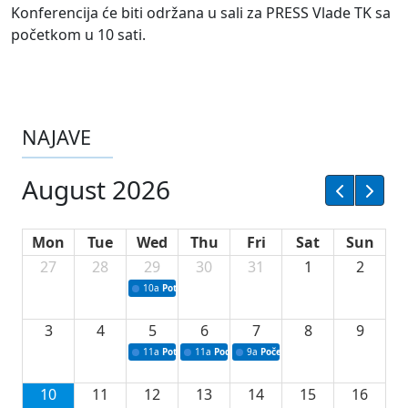
Konferencija će biti održana u sali za PRESS Vlade TK sa
početkom u 10 sati.
NAJAVE
August 2026
Mon
Tue
Wed
Thu
Fri
Sat
Sun
27
28
29
30
31
1
2
10a
Potpisivanje ugovora sa neprofitnim organizacijama
3
4
5
6
7
8
9
11a
Potpisivanje ugovora o stipendijama za srednjoškolce
11a
Podrška razvoju vodne infrastrukture u Tu
9a
Početak izgradnje nove fiskultur
10
11
12
13
14
15
16