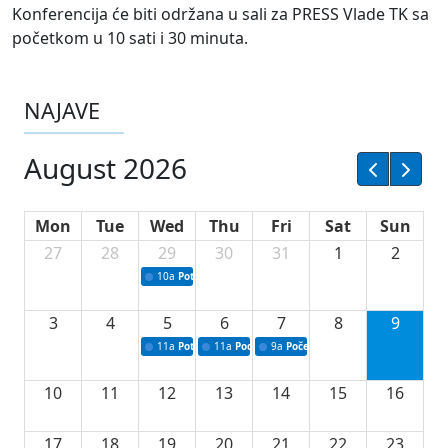
Konferencija će biti održana u sali za PRESS Vlade TK sa
početkom u 10 sati i 30 minuta.
NAJAVE
August 2026
Mon
Tue
Wed
Thu
Fri
Sat
Sun
27
28
29
30
31
1
2
10a
Potpisivanje ugovora sa neprofitnim organizacijama
3
4
5
6
7
8
9
11a
Potpisivanje ugovora o stipendijama za srednjoškolce
11a
Podrška razvoju vodne infrastrukture u Tu
9a
Početak izgradnje nove fiskultur
10
11
12
13
14
15
16
17
18
19
20
21
22
23