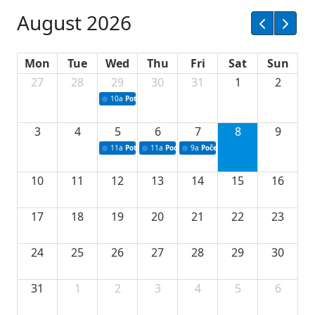
August 2026
Mon
Tue
Wed
Thu
Fri
Sat
Sun
27
28
29
30
31
1
2
10a
Potpisivanje ugovora sa neprofitnim organizacijama
3
4
5
6
7
8
9
11a
Potpisivanje ugovora o stipendijama za srednjoškolce
11a
Podrška razvoju vodne infrastrukture u Tu
9a
Početak izgradnje nove fiskultur
10
11
12
13
14
15
16
17
18
19
20
21
22
23
24
25
26
27
28
29
30
31
1
2
3
4
5
6