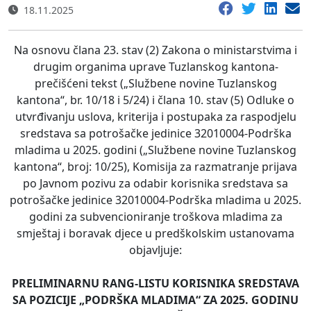
18.11.2025
Na osnovu člana 23. stav (2) Zakona o ministarstvima i
drugim organima uprave Tuzlanskog kantona-
prečišćeni tekst („Službene novine Tuzlanskog
kantona“, br. 10/18 i 5/24) i člana 10. stav (5) Odluke o
utvrđivanju uslova, kriterija i postupaka za raspodjelu
sredstava sa potrošačke jedinice 32010004-Podrška
mladima u 2025. godini („Službene novine Tuzlanskog
kantona“, broj: 10/25), Komisija za razmatranje prijava
po Javnom pozivu za odabir korisnika sredstava sa
potrošačke jedinice 32010004-Podrška mladima u 2025.
godini za subvencioniranje troškova mladima za
smještaj i boravak djece u predškolskim ustanovama
objavljuje:
PRELIMINARNU RANG-LISTU KORISNIKA SREDSTAVA
SA POZICIJE „PODRŠKA MLADIMA“ ZA 2025. GODINU