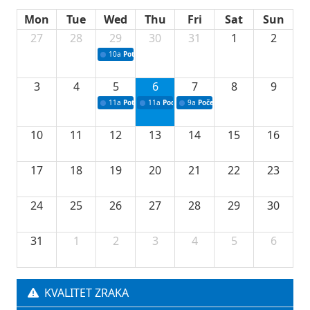
Mon
Tue
Wed
Thu
Fri
Sat
Sun
27
28
29
30
31
1
2
10a
Potpisivanje ugovora sa neprofitnim organizacijama
3
4
5
6
7
8
9
11a
Potpisivanje ugovora o stipendijama za srednjoškolce
11a
Podrška razvoju vodne infrastrukture u Tu
9a
Početak izgradnje nove fiskultur
10
11
12
13
14
15
16
17
18
19
20
21
22
23
24
25
26
27
28
29
30
31
1
2
3
4
5
6
KVALITET ZRAKA