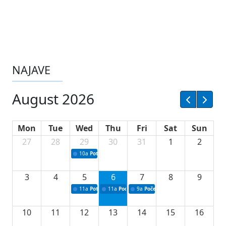
NAJAVE
August 2026
Mon
Tue
Wed
Thu
Fri
Sat
Sun
27
28
29
30
31
1
2
10a
Potpisivanje ugovora sa neprofitnim organizacijama
3
4
5
6
7
8
9
11a
Potpisivanje ugovora o stipendijama za srednjoškolce
11a
Podrška razvoju vodne infrastrukture u Tu
9a
Početak izgradnje nove fiskultur
10
11
12
13
14
15
16