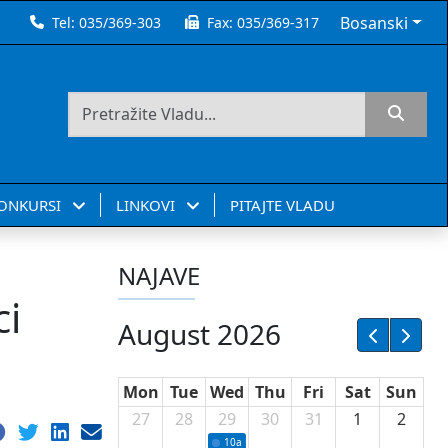
Bosanski
Tel:
035/369-303
Fax:
035/369-317
KONKURSI
LINKOVI
PITAJTE VLADU
NAJAVE
ci
August 2026
Mon
Tue
Wed
Thu
Fri
Sat
Sun
27
28
29
30
31
1
2
10a
Potpisivanje ugovora sa neprofitnim or