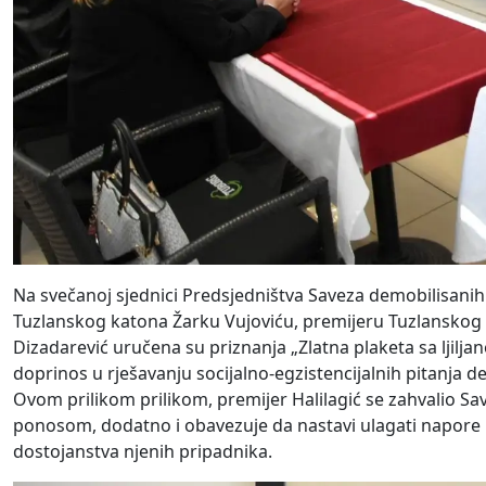
Na svečanoj sjednici Predsjedništva Saveza demobilisani
Tuzlanskog katona Žarku Vujoviću, premijeru Tuzlanskog ka
Dizadarević uručena su priznanja „Zlatna plaketa sa ljilj
doprinos u rješavanju socijalno-egzistencijalnih pitanja
Ovom prilikom prilikom, premijer Halilagić se zahvalio Sa
ponosom, dodatno i obavezuje da nastavi ulagati napore u
dostojanstva njenih pripadnika.