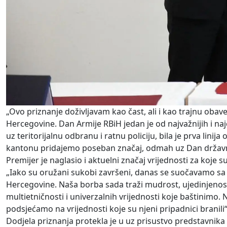
„Ovo priznanje doživljavam kao čast, ali i kao trajnu o
Hercegovine. Dan Armije RBiH jedan je od najvažnijih i naj
uz teritorijalnu odbranu i ratnu policiju, bila je prva li
kantonu pridajemo poseban značaj, odmah uz Dan državnost
Premijer je naglasio i aktuelni značaj vrijednosti za koje s
„Iako su oružani sukobi završeni, danas se suočavamo sa p
Hercegovine. Naša borba sada traži mudrost, ujedinjenost
multietničnosti i univerzalnih vrijednosti koje baštinimo
podsjećamo na vrijednosti koje su njeni pripadnici branili“
Dodjela priznanja protekla je u uz prisustvo predstavnika 