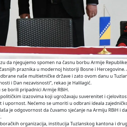
bavezu da njegujemo spomen na časnu borbu Armije Republike
časnijih praznika u modernoj historiji Bosne i Hercegovine.
nija odbrane naše multietničke države i zato ovom danu u Tuz
i i Dan nezavisnosti“, rekao je Halilagić.
u se borili pripadnici Armije RBiH.
olitičkim izazovima koji ugrožavaju suverenitet i cjelovitos
 i upornost. Nećemo se umoriti u odbrani ideala zajedničko
. Naša je odgovornost da čuvamo sjećanje na Armiju RBiH i da
.
boračkih organizacija, institucija Tuzlanskog kantona i drug