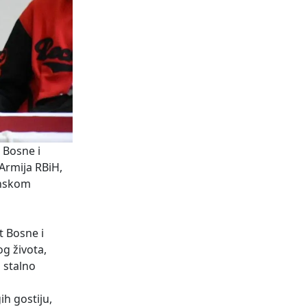
 Bosne i
 Armija RBiH,
lanskom
t Bosne i
g života,
 stalno
ih gostiju,