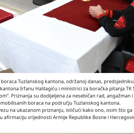
h boraca Tuzlanskog kantona, održanoj danas, predsjedniku
ntona Irfanu Halilagiću i ministrici za boračka pitanja TK
anom“. Priznanja su dodijeljena za nesebičan rad, angažman i
 demobilisanih boraca na području Tuzlanskog kantona.
vezu na ukazanom priznanju, ističući kako ono, osim što ga
 afirmaciju vrijednosti Armije Republike Bosne i Hercegovi