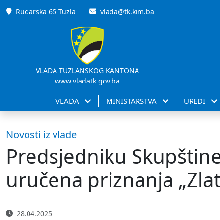
Rudarska 65 Tuzla
vlada@tk.kim.ba
VLADA TUZLANSKOG KANTONA
www.vladatk.gov.ba
VLADA
MINISTARSTVA
UREDI
Novosti iz vlade
Predsjedniku Skupštine 
uručena priznanja „Zlat
28.04.2025