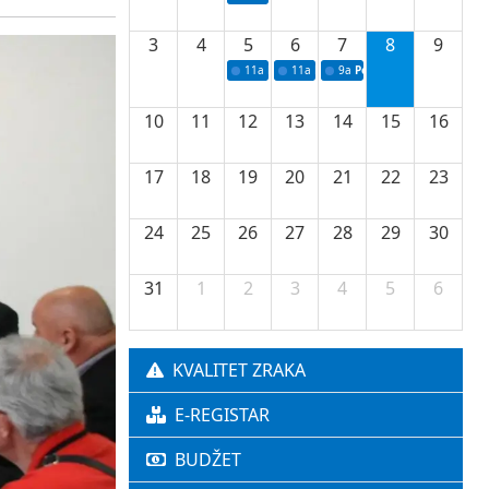
3
4
5
6
7
8
9
11a
Potpisivanje ugovora o stipendijama za 
11a
Podrška razvoju vodne infrastr
9a
Početak izgradnje nove f
10
11
12
13
14
15
16
17
18
19
20
21
22
23
24
25
26
27
28
29
30
31
1
2
3
4
5
6
KVALITET ZRAKA
E-REGISTAR
BUDŽET