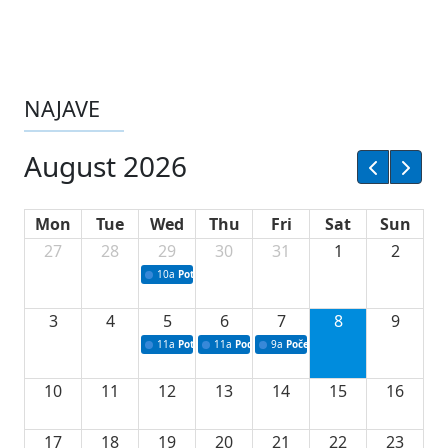
NAJAVE
August 2026
Mon
Tue
Wed
Thu
Fri
Sat
Sun
27
28
29
30
31
1
2
10a
Potpisivanje ugovora sa neprofitnim organizacijama
3
4
5
6
7
8
9
11a
Potpisivanje ugovora o stipendijama za srednjoškolce
11a
Podrška razvoju vodne infrastrukture u Tu
9a
Početak izgradnje nove fiskultur
10
11
12
13
14
15
16
17
18
19
20
21
22
23