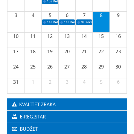
10a
Potpisivanje ugovora sa neprofitnim organizacijama
3
4
5
6
7
8
9
11a
Potpisivanje ugovora o stipendijama za srednjoškolce
11a
Podrška razvoju vodne infrastrukture u Tu
9a
Početak izgradnje nove fiskultur
10
11
12
13
14
15
16
17
18
19
20
21
22
23
24
25
26
27
28
29
30
31
1
2
3
4
5
6
KVALITET ZRAKA
E-REGISTAR
BUDŽET