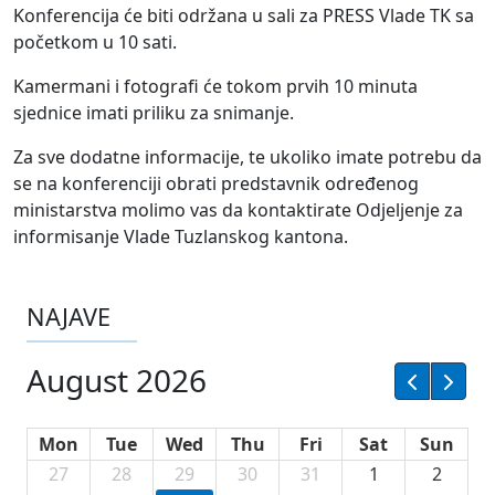
Konferencija će biti održana u sali za PRESS Vlade TK sa
početkom u 10 sati.
Kamermani i fotografi će tokom prvih 10 minuta
sjednice imati priliku za snimanje.
Za sve dodatne informacije, te ukoliko imate potrebu da
se na konferenciji obrati predstavnik određenog
ministarstva molimo vas da kontaktirate Odjeljenje za
informisanje Vlade Tuzlanskog kantona.
NAJAVE
August 2026
Mon
Tue
Wed
Thu
Fri
Sat
Sun
27
28
29
30
31
1
2