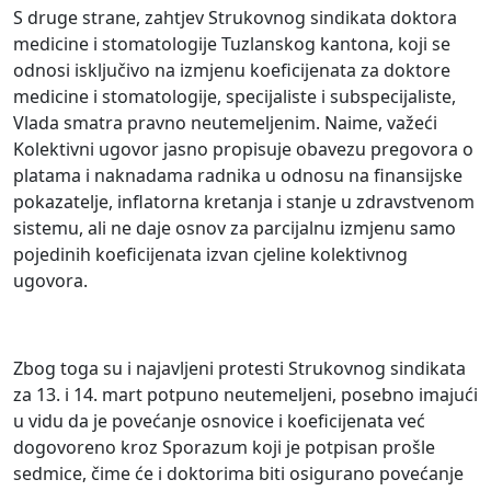
S druge strane, zahtjev Strukovnog sindikata doktora
medicine i stomatologije Tuzlanskog kantona, koji se
odnosi isključivo na izmjenu koeficijenata za doktore
medicine i stomatologije, specijaliste i subspecijaliste,
Vlada smatra pravno neutemeljenim. Naime, važeći
Kolektivni ugovor jasno propisuje obavezu pregovora o
platama i naknadama radnika u odnosu na finansijske
pokazatelje, inflatorna kretanja i stanje u zdravstvenom
sistemu, ali ne daje osnov za parcijalnu izmjenu samo
pojedinih koeficijenata izvan cjeline kolektivnog
ugovora.
Zbog toga su i najavljeni protesti Strukovnog sindikata
za 13. i 14. mart potpuno neutemeljeni, posebno imajući
u vidu da je povećanje osnovice i koeficijenata već
dogovoreno kroz Sporazum koji je potpisan prošle
sedmice, čime će i doktorima biti osigurano povećanje