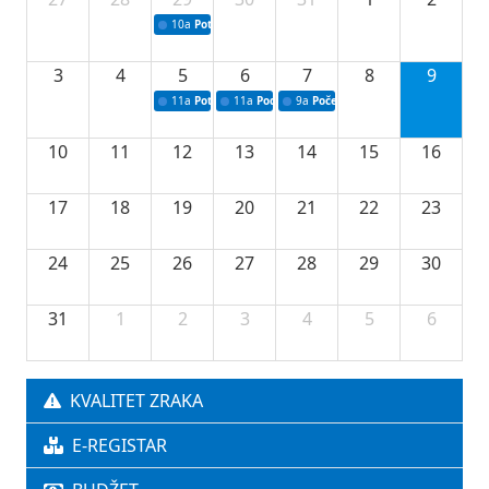
10a
Potpisivanje ugovora sa neprofitnim organizacijama
3
4
5
6
7
8
9
11a
Potpisivanje ugovora o stipendijama za srednjoškolce
11a
Podrška razvoju vodne infrastrukture u Tu
9a
Početak izgradnje nove fiskultur
10
11
12
13
14
15
16
17
18
19
20
21
22
23
24
25
26
27
28
29
30
31
1
2
3
4
5
6
KVALITET ZRAKA
E-REGISTAR