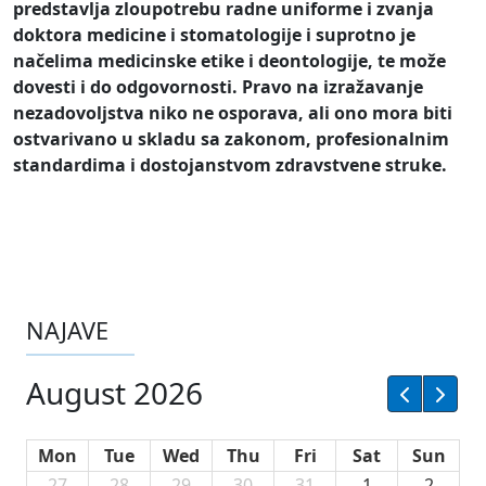
predstavlja zloupotrebu radne uniforme i zvanja
doktora medicine i stomatologije i suprotno je
načelima medicinske etike i deontologije, te može
dovesti i do odgovornosti. Pravo na izražavanje
nezadovoljstva niko ne osporava, ali ono mora biti
ostvarivano u skladu sa zakonom, profesionalnim
standardima i dostojanstvom zdravstvene struke.
NAJAVE
August 2026
Mon
Tue
Wed
Thu
Fri
Sat
Sun
27
28
29
30
31
1
2