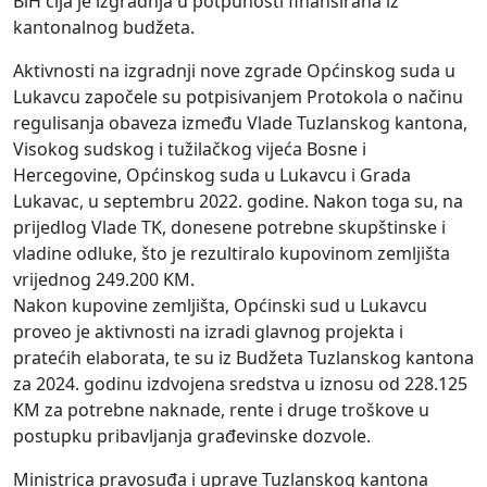
BiH čija je izgradnja u potpunosti finansirana iz
kantonalnog budžeta.
Aktivnosti na izgradnji nove zgrade Općinskog suda u
Lukavcu započele su potpisivanjem Protokola o načinu
regulisanja obaveza između Vlade Tuzlanskog kantona,
Visokog sudskog i tužilačkog vijeća Bosne i
Hercegovine, Općinskog suda u Lukavcu i Grada
Lukavac, u septembru 2022. godine. Nakon toga su, na
prijedlog Vlade TK, donesene potrebne skupštinske i
vladine odluke, što je rezultiralo kupovinom zemljišta
vrijednog 249.200 KM.
Nakon kupovine zemljišta, Općinski sud u Lukavcu
proveo je aktivnosti na izradi glavnog projekta i
pratećih elaborata, te su iz Budžeta Tuzlanskog kantona
za 2024. godinu izdvojena sredstva u iznosu od 228.125
KM za potrebne naknade, rente i druge troškove u
postupku pribavljanja građevinske dozvole.
Ministrica pravosuđa i uprave Tuzlanskog kantona