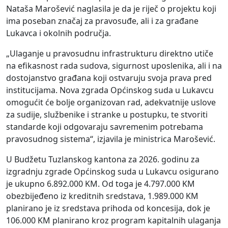
Nataša Marošević naglasila je da je riječ o projektu koji
ima poseban značaj za pravosuđe, ali i za građane
Lukavca i okolnih područja.
„Ulaganje u pravosudnu infrastrukturu direktno utiče
na efikasnost rada sudova, sigurnost uposlenika, ali i na
dostojanstvo građana koji ostvaruju svoja prava pred
institucijama. Nova zgrada Općinskog suda u Lukavcu
omogućit će bolje organizovan rad, adekvatnije uslove
za sudije, službenike i stranke u postupku, te stvoriti
standarde koji odgovaraju savremenim potrebama
pravosudnog sistema“, izjavila je ministrica Marošević.
U Budžetu Tuzlanskog kantona za 2026. godinu za
izgradnju zgrade Općinskog suda u Lukavcu osigurano
je ukupno 6.892.000 KM. Od toga je 4.797.000 KM
obezbijeđeno iz kreditnih sredstava, 1.989.000 KM
planirano je iz sredstava prihoda od koncesija, dok je
106.000 KM planirano kroz program kapitalnih ulaganja