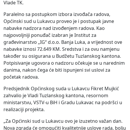
Vlade TK.
Paralelno sa postupkom izbora izvođača radova,
Općinski sud u Lukavcu proveo je i postupak javne
nabavke nadzora nad izvođenjem radova. Kao
najpovoljniji ponuđač izabran je Institut za
građevinarstvo „IG“ d.o.o. Banja Luka, a vrijednost ove
nabavke iznosi 72.649 KM. Sredstva i za ovu namjenu
također su osigurana u Budžetu Tuzlanskog kantona.
Potpisivanje ugovora o nadzoru očekuje se u narednim
danima, nakon čega će biti ispunjeni svi uslovi za
početak radova.
Predsjednik Općinskog suda u Lukavcu Fikret Mujkić
zahvalio je Vladi Tuzlanskog kantona, resornom
ministarstvu, VSTV-u BiH i Gradu Lukavac na podršci u
realizaciji projekta.
„Za Općinski sud u Lukavcu ovo je izuzetno važan dan.
Nova zgrada će omogućiti kvalitetnije uslove rada, bolju