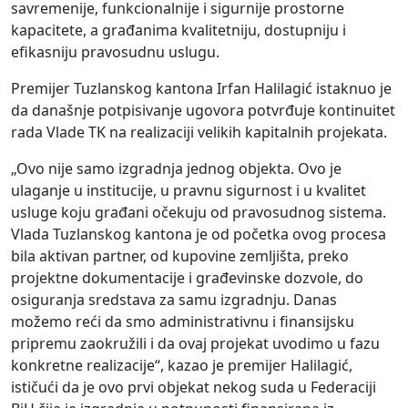
savremenije, funkcionalnije i sigurnije prostorne
kapacitete, a građanima kvalitetniju, dostupniju i
efikasniju pravosudnu uslugu.
Premijer Tuzlanskog kantona Irfan Halilagić istaknuo je
da današnje potpisivanje ugovora potvrđuje kontinuitet
rada Vlade TK na realizaciji velikih kapitalnih projekata.
„Ovo nije samo izgradnja jednog objekta. Ovo je
ulaganje u institucije, u pravnu sigurnost i u kvalitet
usluge koju građani očekuju od pravosudnog sistema.
Vlada Tuzlanskog kantona je od početka ovog procesa
bila aktivan partner, od kupovine zemljišta, preko
projektne dokumentacije i građevinske dozvole, do
osiguranja sredstava za samu izgradnju. Danas
možemo reći da smo administrativnu i finansijsku
pripremu zaokružili i da ovaj projekat uvodimo u fazu
konkretne realizacije“, kazao je premijer Halilagić,
ističući da je ovo prvi objekat nekog suda u Federaciji