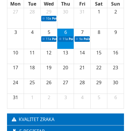
Mon
Tue
Wed
Thu
Fri
Sat
Sun
27
28
29
30
31
1
2
10a
Potpisivanje ugovora sa neprofitnim organizacijama
3
4
5
6
7
8
9
11a
Potpisivanje ugovora o stipendijama za srednjoškolce
11a
Podrška razvoju vodne infrastrukture u Tu
9a
Početak izgradnje nove fiskultur
10
11
12
13
14
15
16
17
18
19
20
21
22
23
24
25
26
27
28
29
30
31
1
2
3
4
5
6
KVALITET ZRAKA