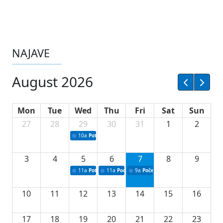
NAJAVE
August 2026
Mon
Tue
Wed
Thu
Fri
Sat
Sun
27
28
29
30
31
1
2
10a
Potpisivanje ugovora sa neprofitnim organizacijama
3
4
5
6
7
8
9
11a
Potpisivanje ugovora o stipendijama za srednjoškolce
11a
Podrška razvoju vodne infrastrukture u Tu
9a
Početak izgradnje nove fiskultur
10
11
12
13
14
15
16
17
18
19
20
21
22
23