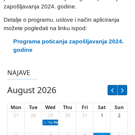
zapošljavanja 2024. godine.
Detalje o programu, uslove i način apliciranja
možete pogledati na linku ispod:
Programa poticanja zapošljavanja 2024.
godine
NAJAVE
August 2026
Mon
Tue
Wed
Thu
Fri
Sat
Sun
27
28
29
30
31
1
2
10a
Potpisivanje ugovora sa neprofitnim organizacijama