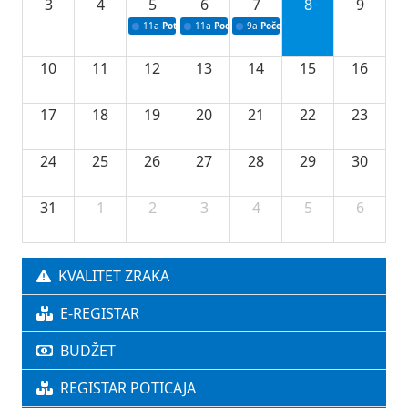
3
4
5
6
7
8
9
11a
Potpisivanje ugovora o stipendijama za srednjoškolce
11a
Podrška razvoju vodne infrastrukture u Tu
9a
Početak izgradnje nove fiskultur
10
11
12
13
14
15
16
17
18
19
20
21
22
23
24
25
26
27
28
29
30
31
1
2
3
4
5
6
KVALITET ZRAKA
E-REGISTAR
BUDŽET
REGISTAR POTICAJA