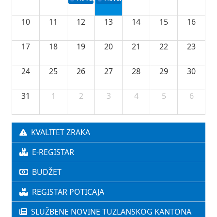
10
11
12
13
14
15
16
17
18
19
20
21
22
23
24
25
26
27
28
29
30
31
1
2
3
4
5
6
KVALITET ZRAKA
E-REGISTAR
BUDŽET
REGISTAR POTICAJA
SLUŽBENE NOVINE TUZLANSKOG KANTONA