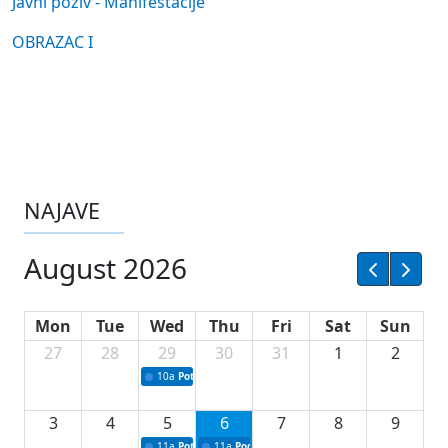
Javni poziv - Manifestacije
OBRAZAC I
NAJAVE
August 2026
Mon
Tue
Wed
Thu
Fri
Sat
Sun
27
28
29
30
31
1
2
10a
Potpisivanje ugovora sa neprofitnim organizacijama
3
4
5
6
7
8
9
11a
Potpisivanje ugovora o stipendijama za srednjoškolce
11a
Podrška razvoju vodne infrastrukture u Tu